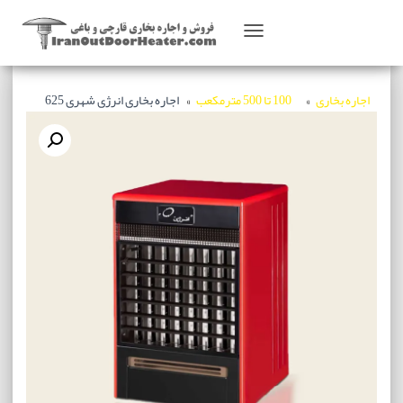
T
O
G
اجاره بخاری
100 تا 500 مترمکعب
اجاره بخاری انرژی شهری 625
G
L
E
N
A
V
I
G
A
T
I
O
N